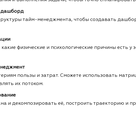
/ дашборд
труктуры тайм-менеджмента, чтобы создавать дашбор
ации
 какие физические и психологические причины есть у 
енеджмент
териям пользы и затрат. Сможете использовать матри
лять их потоком.
ование
ана и декомпозировать её, построить траекторию и п