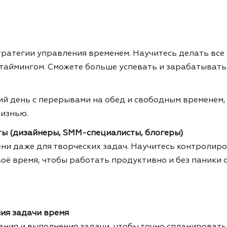
тратегии управления временем. Научитесь делать все 
 таймингом. Сможете больше успевать и зарабатывать
й день с перерывами на обед и свободным временем, 
жизнью.
оты (дизайнеры, SMM-специалисты, блогеры)
ени даже для творческих задач. Научитесь контролир
ё время, чтобы работать продуктивно и без паники с
ия задачи время
ния и выполнения задачи, чтобы точно спланировать