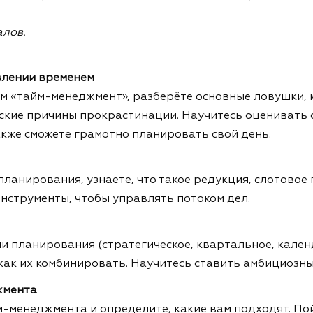
алов.
влении временем
ом «тайм-менеджмент», разберёте основные ловушки,
еские причины прокрастинации. Научитесь оценивать 
акже сможете грамотно планировать свой день.
ланирования, узнаете, что такое редукция, слотовое 
нструменты, чтобы управлять потоком дел.
 планирования (стратегическое, квартальное, календа
 как их комбинировать. Научитесь ставить амбициозны
жмента
-менеджмента и определите, какие вам подходят. По