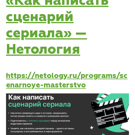
«Как написать
сценарий
сериала» —
Нетология
https://netology.ru/programs/sc
enarnoye-masterstvo