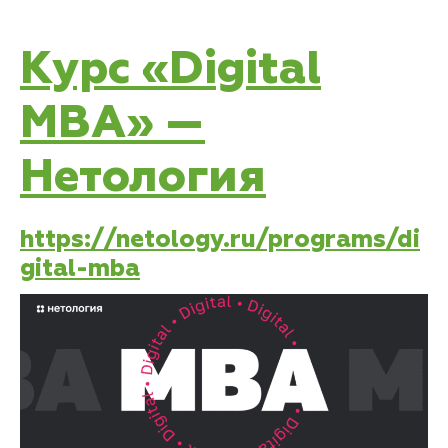
Курс «Digital
MBA» —
Нетология
https://netology.ru/programs/di
gital-mba