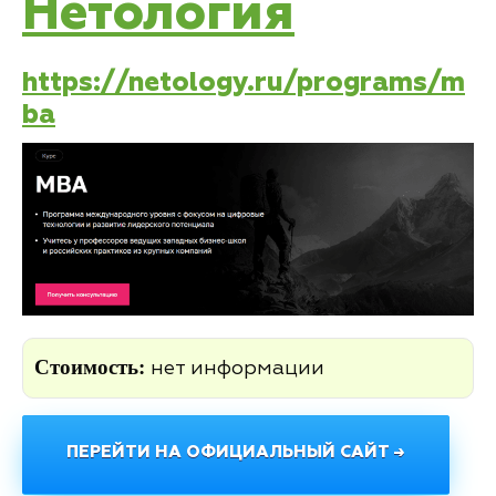
Нетология
https://netology.ru/programs/m
ba
Стоимость:
нет информации
ПЕРЕЙТИ НА ОФИЦИАЛЬНЫЙ САЙТ →