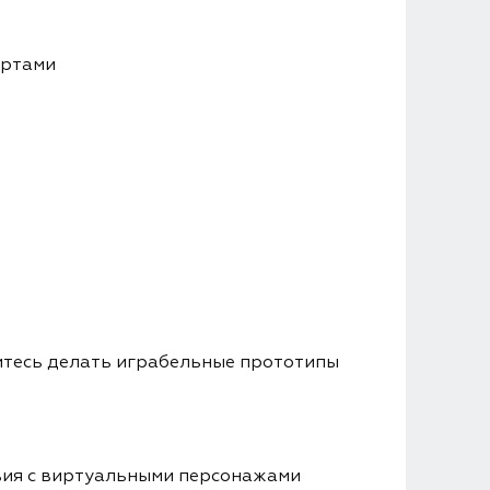
ертами
читесь делать играбельные прототипы
вия с виртуальными персонажами