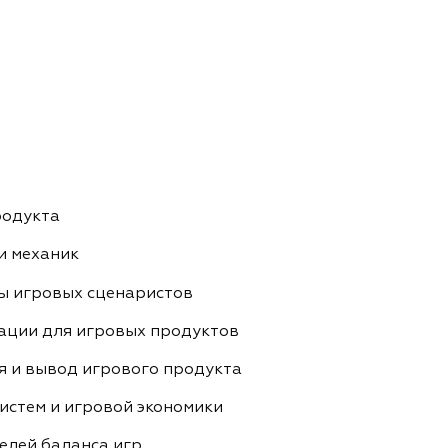
родукта
и механик
ы игровых сценаристов
ации для игровых продуктов
я и вывод игрового продукта
истем и игровой экономики
елей баланса игр