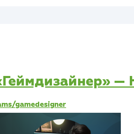
 «Геймдизайнер» —
rams/gamedesigner