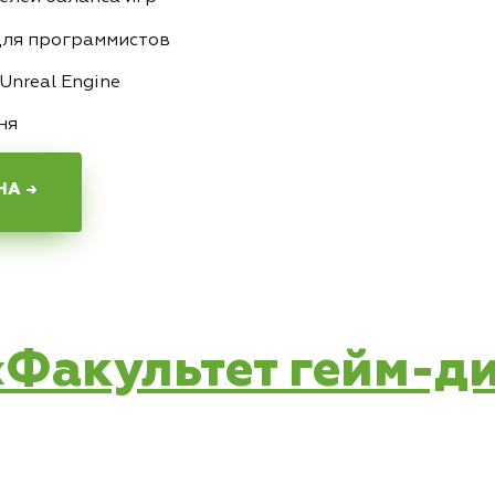
для программистов
Unreal Engine
ня
НА →
 «Факультет гейм-д