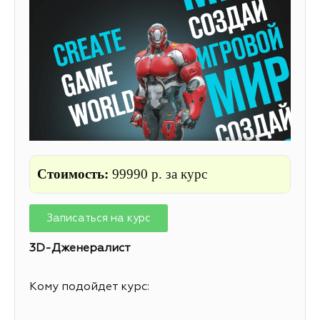
Стоимость:
99990
р. за курс
Записаться на курс
3D-Дженералист
Кому подойдет курс: