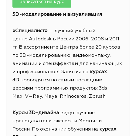
Записаться на курс
3D-моделирование и визуализация
«Специалист»
— лучший учебный
центр
Autodesk
в России 2006-2008 и 2011
гг. В ассортименте Центра более 20 курсов
по 3
D
-моделированию, видеомонтажу,
анимации и спецэффектам для начинающих
и профессионалов! Занятия на
курсах
3
D
проводятся по самым последним
версиям программных продуктов: 3
ds
Max
,
V
—
Ray
,
Maya
,
Rhinoceros
,
Zbrush
.
Курсы 3
D
-дизайна
ведут лучшие
преподаватели-эксперты Москвы и
России. По окончании обучения на
курсах