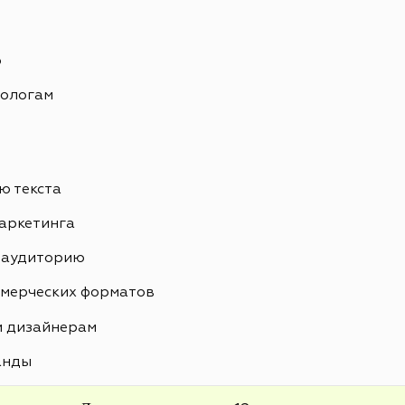
ю
тологам
ю текста‍
аркетинга
 аудиторию
ммерческих форматов‍
и дизайнерам
анды