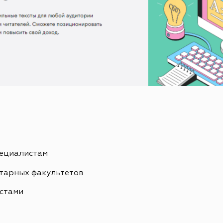
ециалистам
итарных факультетов
кстами