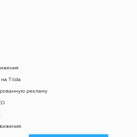
вижения
на Tilda
ированную рекламу
EO
х
вижения.